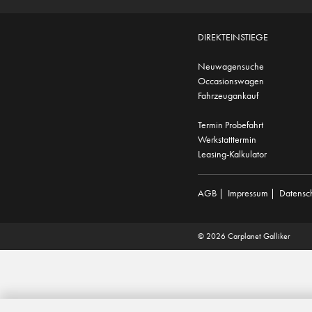
DIREKTEINSTIEGE
Neuwagensuche
Occasionswagen
Fahrzeugankauf
Termin Probefahrt
Werkstatttermin
Leasing-Kalkulator
AGB
|
Impressum
|
Datensc
© 2026 Carplanet Galliker