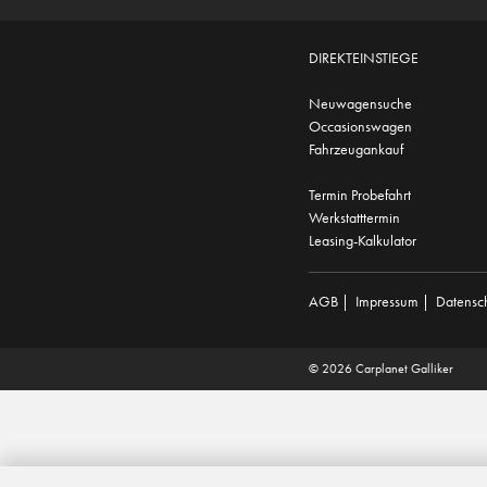
DIREKTEINSTIEGE
Neuwagensuche
Occasionswagen
Fahrzeugankauf
Termin Probefahrt
Werkstatttermin
Leasing-Kalkulator
AGB
|
Impressum
|
Datensc
© 2026 Carplanet Galliker