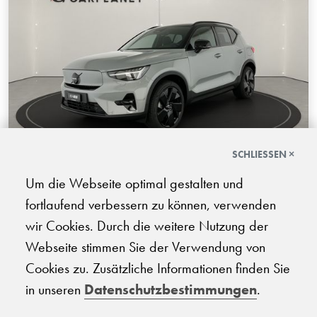
SCHLIESSEN ×
Volvo EX40 Twin Black Edition AWD
Um die Webseite optimal gestalten und
fortlaufend verbessern zu können, verwenden
08.2026 | 100 km | 442 PS | Elektro | Automatik-Getriebe
wir Cookies. Durch die weitere Nutzung der
CHF
Webseite stimmen Sie der Verwendung von
67'940.-
Cookies zu. Zusätzliche Informationen finden Sie
in unseren
Datenschutzbestimmungen
.