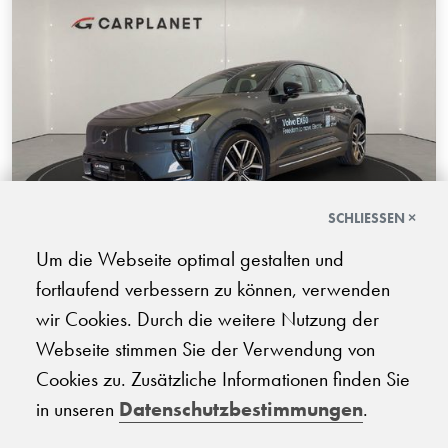
SCHLIESSEN ×
Um die Webseite optimal gestalten und
Volvo EX60 Twin Ultra AWD
fortlaufend verbessern zu können, verwenden
wir Cookies. Durch die weitere Nutzung der
07.2026 | 1'000 km | 510 PS | Elektro | Automatik-Getriebe
Webseite stimmen Sie der Verwendung von
CHF
Cookies zu. Zusätzliche Informationen finden Sie
72'160.-
in unseren
Datenschutzbestimmungen
.