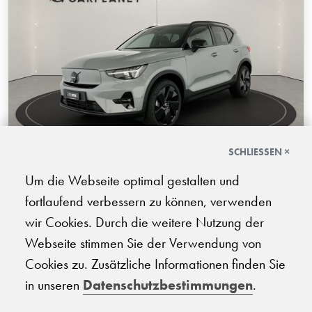
SCHLIESSEN ×
Volvo EX40 Twin Black Edition AWD
Um die Webseite optimal gestalten und
fortlaufend verbessern zu können, verwenden
08.2026 | 100 km | 442 PS | Elektro | Automatik-Getriebe
wir Cookies. Durch die weitere Nutzung der
CHF
Webseite stimmen Sie der Verwendung von
67'940.-
Cookies zu. Zusätzliche Informationen finden Sie
in unseren
Datenschutzbestimmungen
.