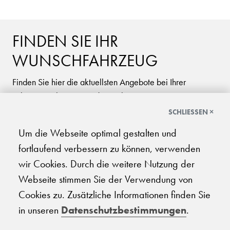
FINDEN SIE IHR
WUNSCHFAHRZEUG
Finden Sie hier die aktuellsten Angebote bei Ihrer
Fahrzeugsuche am Standort in Ihrer Region. Die Garage
Galliker Gruppe ist Ihr kompetenter Marken-Händler: Ob
SCHLIESSEN ×
SUV, Limousine oder Kleinwagen, ob Sondermodelle für
Um die Webseite optimal gestalten und
Neuwagen oder Occasionen aller Marken. Die Garage
fortlaufend verbessern zu können, verwenden
Galliker Gruppe ist in Ihrer Region an 18 Standorten für
wir Cookies. Durch die weitere Nutzung der
Sie vertreten - Garantie und Zuverlässigkeit sind unser
Webseite stimmen Sie der Verwendung von
Versprechen an Sie!
Cookies zu. Zusätzliche Informationen finden Sie
in unseren
Datenschutzbestimmungen
.