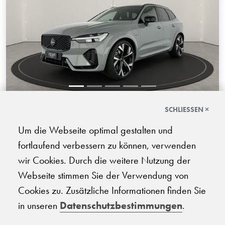
SCHLIESSEN ×
Volvo XC60 2.0 T8 TE Black Edition
eAWD
Um die Webseite optimal gestalten und
fortlaufend verbessern zu können, verwenden
08.2026 | 100 km | 250 PS | Elektro/Benzin Plug-in-Hybrid
| Automatik-Getriebe
wir Cookies. Durch die weitere Nutzung der
Webseite stimmen Sie der Verwendung von
CHF
96'210.-
Cookies zu. Zusätzliche Informationen finden Sie
in unseren
Datenschutzbestimmungen
.