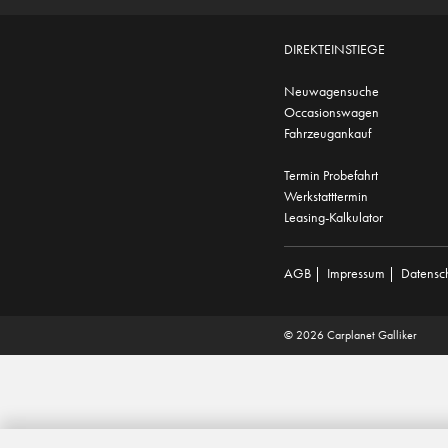
DIREKTEINSTIEGE
Neuwagensuche
Occasionswagen
Fahrzeugankauf
Termin Probefahrt
Werkstatttermin
Leasing-Kalkulator
AGB
|
Impressum
|
Datensc
© 2026 Carplanet Galliker