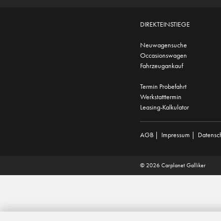
DIREKTEINSTIEGE
Neuwagensuche
Occasionswagen
Fahrzeugankauf
Termin Probefahrt
Werkstatttermin
Leasing-Kalkulator
AGB
|
Impressum
|
Datensc
© 2026 Carplanet Galliker