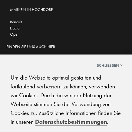
MARKEN IN HOCHDORF
Renault
Dacia
Opel
FINDEN SIE UNS AUCH HIER
SCHLIESSEN ×
Um die Webseite optimal gestalten und
GOOGLE BEWERTUNGEN
fortlaufend verbessern zu können, verwenden
★
★
★
★
★
★
★
★
★
★
4.7
wir Cookies. Durch die weitere Nutzung der
Webseite stimmen Sie der Verwendung von
AGB
|
Impressum
|
Datenschutz
|
Support
Cookies zu. Zusätzliche Informationen finden Sie
in unseren
Datenschutzbestimmungen
.
© 2026 Carplanet Galliker