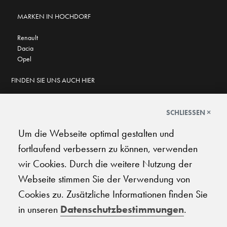
MARKEN IN HOCHDORF
Renault
Dacia
Opel
FINDEN SIE UNS AUCH HIER
SCHLIESSEN ×
Um die Webseite optimal gestalten und
GOOGLE BEWERTUNGEN
fortlaufend verbessern zu können, verwenden
★
★
★
★
★
★
★
★
★
★
4.7
wir Cookies. Durch die weitere Nutzung der
Webseite stimmen Sie der Verwendung von
AGB
|
Impressum
|
Datenschutz
|
Support
Cookies zu. Zusätzliche Informationen finden Sie
in unseren
Datenschutzbestimmungen
.
© 2026 Carplanet Galliker