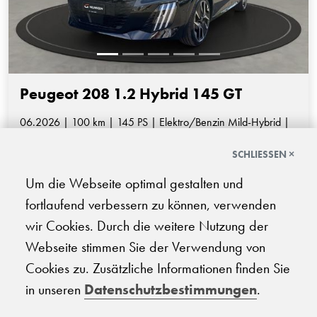
Peugeot 208 1.2 Hybrid 145 GT
06.2026 | 100 km | 145 PS | Elektro/Benzin Mild-Hybrid |
Automatik-Getriebe
SCHLIESSEN ×
CHF
Monatliches Abo
24'800.-
Um die Webseite optimal gestalten und
ab CHF 527.-
fortlaufend verbessern zu können, verwenden
wir Cookies. Durch die weitere Nutzung der
Webseite stimmen Sie der Verwendung von
Cookies zu. Zusätzliche Informationen finden Sie
…
1
2
3
4
5
6
7
8
in unseren
Datenschutzbestimmungen
.