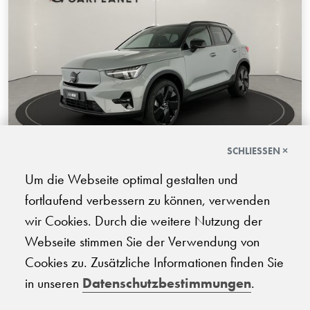
SCHLIESSEN ×
Volvo EX40 Twin Black Edition AWD
Um die Webseite optimal gestalten und
fortlaufend verbessern zu können, verwenden
08.2026 | 100 km | 442 PS | Elektro | Automatik-Getriebe
wir Cookies. Durch die weitere Nutzung der
CHF
Webseite stimmen Sie der Verwendung von
67'940.-
Cookies zu. Zusätzliche Informationen finden Sie
in unseren
Datenschutzbestimmungen
.