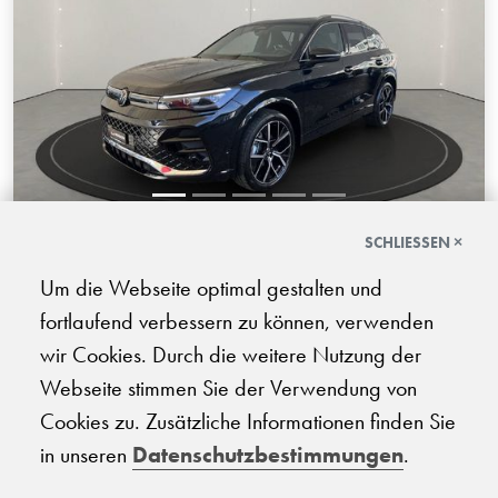
SCHLIESSEN ×
VW Tiguan 1.5 TSI R-Line DSG
Um die Webseite optimal gestalten und
11.2024 | 50 km | 150 PS | Elektro/Benzin Mild-Hybrid |
fortlaufend verbessern zu können, verwenden
Automatik-Getriebe
wir Cookies. Durch die weitere Nutzung der
CHF
Webseite stimmen Sie der Verwendung von
42'990.-
Cookies zu. Zusätzliche Informationen finden Sie
in unseren
Datenschutzbestimmungen
.