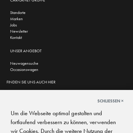
Standorte
Marken
Jobs
Newsletter
Kontakt
UNSER ANGEBOT
Neuwagensuche
Occasionswagen
FINDEN SIE UNS AUCH HIER
SCHLIESSEN ×
Um die Webseite optimal gestalten und
GOOGLE BEWERTUNGEN
fortlaufend verbessern zu können, verwenden
★
★
★
★
★
★
★
★
★
★
4.7
wir Cookies. Durch die weitere Nutzung der