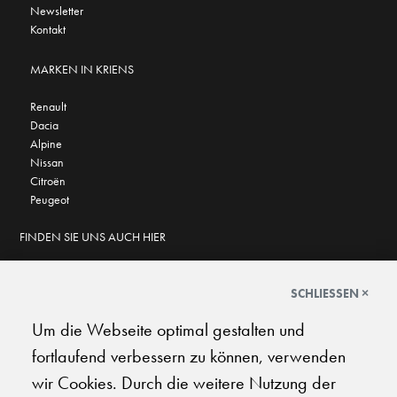
Newsletter
Kontakt
MARKEN IN KRIENS
Renault
Dacia
Alpine
Nissan
Citroën
Peugeot
FINDEN SIE UNS AUCH HIER
SCHLIESSEN ×
Um die Webseite optimal gestalten und
GOOGLE BEWERTUNGEN
fortlaufend verbessern zu können, verwenden
★
★
★
★
★
★
★
★
★
★
4.6
wir Cookies. Durch die weitere Nutzung der