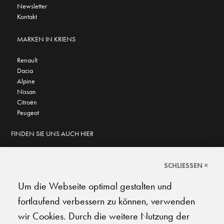
Newsletter
Kontakt
MARKEN IN KRIENS
Renault
Dacia
Alpine
Nissan
Citroën
Peugeot
FINDEN SIE UNS AUCH HIER
SCHLIESSEN ×
Um die Webseite optimal gestalten und
GOOGLE BEWERTUNGEN
fortlaufend verbessern zu können, verwenden
★
★
★
★
★
★
★
★
★
★
4.6
wir Cookies. Durch die weitere Nutzung der