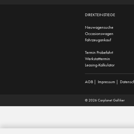
DIREKTEINSTIEGE
Neuwagensuche
Occasionswagen
Fahrzeugankauf
Termin Probefahrt
Werkstatttermin
Leasing-Kalkulator
AGB
|
Impressum
|
Datensc
© 2026 Carplanet Galliker