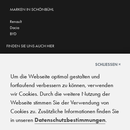
MARKEN IN SCHÖNBÜHL
Renault
Dacia
BYD
FINDEN SIE UNS AUCH HIER
SCHLIESSEN ×
Um die Webseite optimal gestalten und
GOOGLE BEWERTUNGEN
fortlaufend verbessern zu können, verwenden
★
★
★
★
★
★
★
★
★
★
4.6
wir Cookies. Durch die weitere Nutzung der
Webseite stimmen Sie der Verwendung von
AGB
|
Impressum
|
Datenschutz
|
Support
Cookies zu. Zusätzliche Informationen finden Sie
in unseren
Datenschutzbestimmungen
.
© 2026 Carplanet Galliker