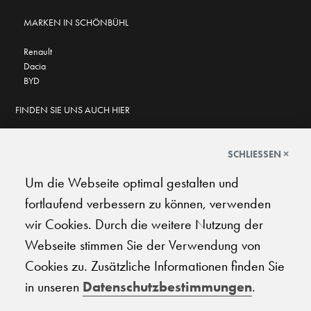
MARKEN IN SCHÖNBÜHL
Renault
Dacia
BYD
FINDEN SIE UNS AUCH HIER
SCHLIESSEN ×
Um die Webseite optimal gestalten und
GOOGLE BEWERTUNGEN
fortlaufend verbessern zu können, verwenden
★
★
★
★
★
★
★
★
★
★
4.6
wir Cookies. Durch die weitere Nutzung der
Webseite stimmen Sie der Verwendung von
AGB
|
Impressum
|
Datenschutz
|
Support
Cookies zu. Zusätzliche Informationen finden Sie
in unseren
Datenschutzbestimmungen
.
© 2026 Carplanet Galliker