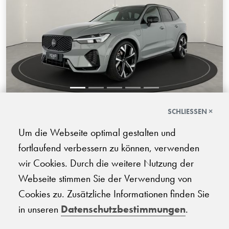
SCHLIESSEN ×
Volvo XC60 2.0 T8 TE Black Edition
eAWD
Um die Webseite optimal gestalten und
fortlaufend verbessern zu können, verwenden
08.2026 | 100 km | 250 PS | Elektro/Benzin Plug-in-Hybrid
| Automatik-Getriebe
wir Cookies. Durch die weitere Nutzung der
Webseite stimmen Sie der Verwendung von
CHF
96'210.-
Cookies zu. Zusätzliche Informationen finden Sie
in unseren
Datenschutzbestimmungen
.