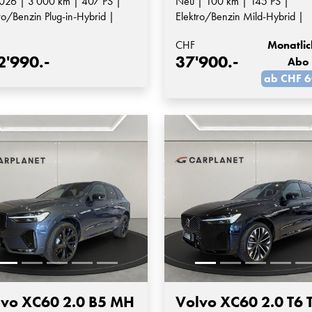
026 | 3'000 km | 407 PS |
Neu | 100 km | 145 PS |
ro/Benzin Plug-in-Hybrid |
Elektro/Benzin Mild-Hybrid |
matik-Getriebe
Automatik-Getriebe
CHF
Monatlic
2'990.-
37'900.-
Abo
ab CHF 6
lvo XC60 2.0 B5 MH
Volvo XC60 2.0 T6 