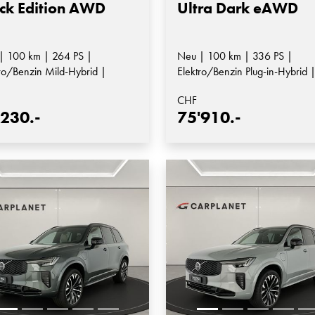
ck Edition AWD
Ultra Dark eAWD
| 100 km | 264 PS |
Neu | 100 km | 336 PS |
ro/Benzin Mild-Hybrid |
Elektro/Benzin Plug-in-Hybrid 
matik-Getriebe
Automatik-Getriebe
CHF
'230.-
75'910.-