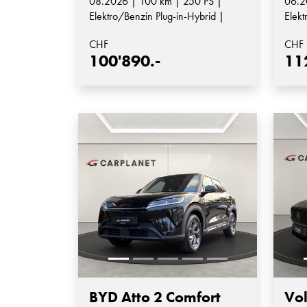
08.2026 | 100 km | 250 PS |
06.2
Elektro/Benzin Plug-in-Hybrid |
Elekt
Automatik-Getriebe
Auto
CHF
CHF
100'890.-
11
BYD Atto 2 Comfort
Vo