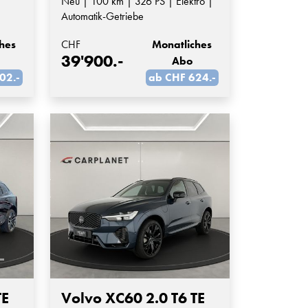
Neu | 100 km | 326 PS | Elektro |
Automatik-Getriebe
hes
CHF
Monatliches
39'900.-
Abo
02.-
ab CHF 624.-
TE
Volvo XC60 2.0 T6 TE