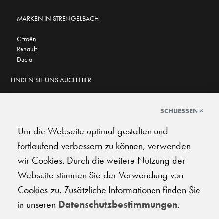
MARKEN IN STRENGELBACH
Citroën
Renault
Dacia
FINDEN SIE UNS AUCH HIER
SCHLIESSEN ×
Um die Webseite optimal gestalten und
GOOGLE BEWERTUNGEN
fortlaufend verbessern zu können, verwenden
★
★
★
★
★
★
★
★
★
★
4.7
wir Cookies. Durch die weitere Nutzung der
Webseite stimmen Sie der Verwendung von
AGB
|
Impressum
|
Datenschutz
|
Support
Cookies zu. Zusätzliche Informationen finden Sie
in unseren
Datenschutzbestimmungen
.
© 2026 Carplanet Galliker