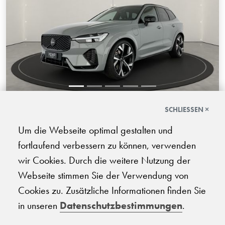
SCHLIESSEN ×
Volvo XC60 2.0 T8 TE Black Edition
eAWD
Um die Webseite optimal gestalten und
fortlaufend verbessern zu können, verwenden
08.2026 | 100 km | 250 PS | Elektro/Benzin Plug-in-Hybrid
| Automatik-Getriebe
wir Cookies. Durch die weitere Nutzung der
Webseite stimmen Sie der Verwendung von
CHF
96'210.-
Cookies zu. Zusätzliche Informationen finden Sie
in unseren
Datenschutzbestimmungen
.