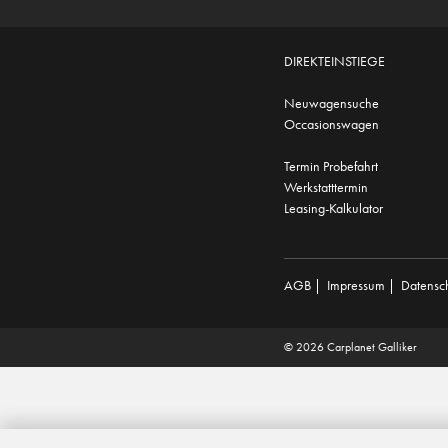
DIREKTEINSTIEGE
Neuwagensuche
Occasionswagen
Termin Probefahrt
Werkstatttermin
Leasing-Kalkulator
AGB
|
Impressum
|
Datensc
© 2026 Carplanet Galliker