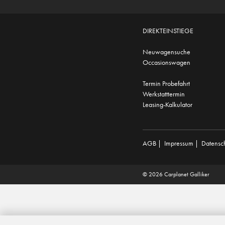
DIREKTEINSTIEGE
Neuwagensuche
Occasionswagen
Termin Probefahrt
Werkstatttermin
Leasing-Kalkulator
AGB
|
Impressum
|
Datensc
© 2026 Carplanet Galliker