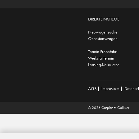
DIREKTEINSTIEGE
Neuwagensuche
Occasionswagen
Termin Probefahrt
Werkstatttermin
Leasing-Kalkulator
AGB
|
Impressum
|
Datensc
© 2026 Carplanet Galliker