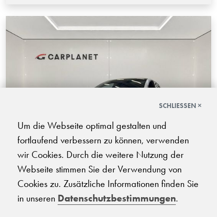
SCHLIESSEN ×
Um die Webseite optimal gestalten und
fortlaufend verbessern zu können, verwenden
wir Cookies. Durch die weitere Nutzung der
Webseite stimmen Sie der Verwendung von
BYD Sealion 7 Excellence AWD
Cookies zu. Zusätzliche Informationen finden Sie
in unseren
Datenschutzbestimmungen
.
08.2025 | 8'500 km | 530 PS | Elektro | Automatik-Getriebe