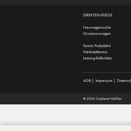
DIREKTEINSTIEGE
Neuwagensuche
Occasionswagen
Termin Probefahrt
Werkstatttermin
Leasing-Kalkulator
AGB
|
Impressum
|
Datensc
© 2026 Carplanet Galliker