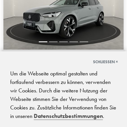
Volvo XC60 2.0 T8 TE Black Edition
SCHLIESSEN ×
eAWD
Um die Webseite optimal gestalten und
08.2026 | 100 km | 250 PS | Elektro/Benzin Plug-in-Hybrid
fortlaufend verbessern zu können, verwenden
| Automatik-Getriebe
wir Cookies. Durch die weitere Nutzung der
CHF
Webseite stimmen Sie der Verwendung von
96'210.-
Cookies zu. Zusätzliche Informationen finden Sie
in unseren
Datenschutzbestimmungen
.