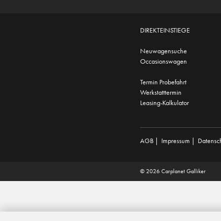
DIREKTEINSTIEGE
Neuwagensuche
Occasionswagen
Termin Probefahrt
Werkstatttermin
Leasing-Kalkulator
AGB
|
Impressum
|
Datensc
© 2026 Carplanet Galliker