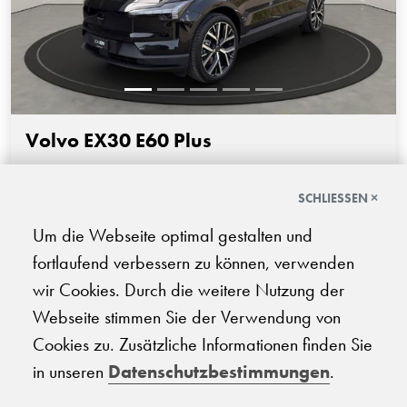
Volvo EX30 E60 Plus
08.2026 | 100 km | 272 PS | Elektro | Automatik-Getriebe
SCHLIESSEN ×
CHF
41'215.-
Um die Webseite optimal gestalten und
fortlaufend verbessern zu können, verwenden
wir Cookies. Durch die weitere Nutzung der
Webseite stimmen Sie der Verwendung von
Cookies zu. Zusätzliche Informationen finden Sie
…
…
3
4
5
6
7
8
9
10
in unseren
Datenschutzbestimmungen
.