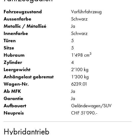
Fahrzeugzustand
Vorführfahrzeug
Aussenfarbe
Schwarz
Metallic / Métallisé
Ja
Innenfarbe
Schwarz
Türen
5
Sitze
5
3
Hubraum
1'498 cm
Zylinder
4
Leergewicht
2'100 kg
Anhängelast gebremst
1'300 kg
Wagen-Nr.
6239.01
Ab MFK
Ja
Garantie
Ja
Aufbauart
Geländewagen/SUV
Neupreis
CHF 51'090.-
Hybridantrieb