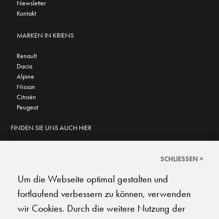
Newsletter
Kontakt
MARKEN IN KRIENS
Renault
Dacia
Alpine
Nissan
Citroën
Peugeot
FINDEN SIE UNS AUCH HIER
SCHLIESSEN ×
Um die Webseite optimal gestalten und
GOOGLE BEWERTUNGEN
fortlaufend verbessern zu können, verwenden
★
★
★
★
★
★
★
★
★
★
4.6
wir Cookies. Durch die weitere Nutzung der