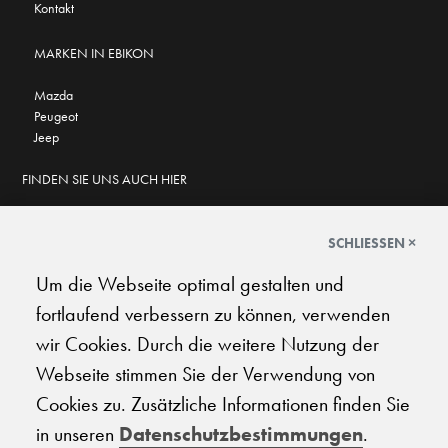
Kontakt
MARKEN IN EBIKON
Mazda
Peugeot
Jeep
FINDEN SIE UNS AUCH HIER
SCHLIESSEN ×
Um die Webseite optimal gestalten und
GOOGLE BEWERTUNGEN
fortlaufend verbessern zu können, verwenden
★
★
★
★
★
★
★
★
★
★
4.6
wir Cookies. Durch die weitere Nutzung der
Webseite stimmen Sie der Verwendung von
AGB
|
Impressum
|
Datenschutz
|
Support
Cookies zu. Zusätzliche Informationen finden Sie
in unseren
Datenschutzbestimmungen
.