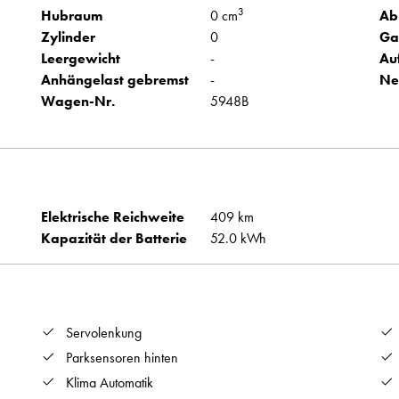
3
Hubraum
0 cm
Ab
Zylinder
0
Ga
Leergewicht
-
Au
Anhängelast gebremst
-
Ne
Wagen-Nr.
5948B
Elektrische Reichweite
409 km
Kapazität der Batterie
52.0 kWh
Servolenkung
Parksensoren hinten
Klima Automatik