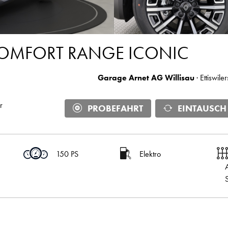
COMFORT RANGE ICONIC
Garage Arnet AG Willisau
· Ettiswile
r
PROBEFAHRT
EINTAUSCH
150 PS
Elektro