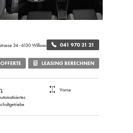
041 970 21 21
rstrasse 34 · 6130 Willisau
 OFFERTE
LEASING BERECHNEN
Vorne
Automatisiertes
Schaltgetriebe