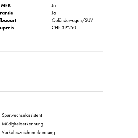
 MFK
Ja
rantie
Ja
fbauart
Geländewagen/SUV
upreis
CHF 39'250.-
Spurwechselassistent
Müdigkeitserkennung
Verkehrszeichenerkennung