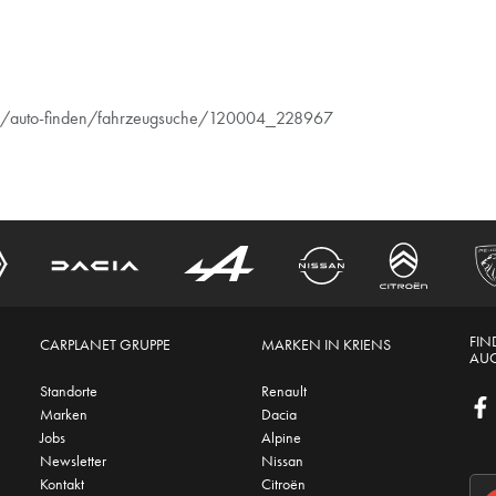
ens/auto-finden/fahrzeugsuche/120004_228967
FIN
CARPLANET GRUPPE
MARKEN IN KRIENS
AUC
Standorte
Renault
Marken
Dacia
Jobs
Alpine
Newsletter
Nissan
Kontakt
Citroën