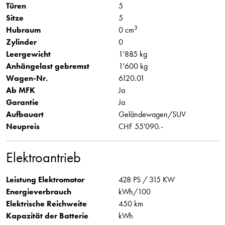
Türen
5
Sitze
5
3
Hubraum
0 cm
Zylinder
0
Leergewicht
1'885 kg
Anhängelast gebremst
1'600 kg
Wagen-Nr.
6120.01
Ab MFK
Ja
Garantie
Ja
Aufbauart
Geländewagen/SUV
Neupreis
CHF 55'090.-
Elektroantrieb
Leistung Elektromotor
428 PS / 315 KW
Energieverbrauch
kWh/100
Elektrische Reichweite
450 km
Kapazität der Batterie
kWh