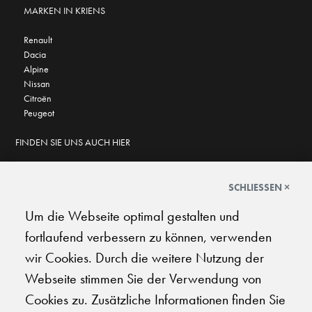
MARKEN IN KRIENS
Renault
Dacia
Alpine
Nissan
Citroën
Peugeot
FINDEN SIE UNS AUCH HIER
SCHLIESSEN ×
Um die Webseite optimal gestalten und
GOOGLE BEWERTUNGEN
fortlaufend verbessern zu können, verwenden
★
★
★
★
★
★
★
★
★
★
4.6
wir Cookies. Durch die weitere Nutzung der
Webseite stimmen Sie der Verwendung von
AGB
|
Impressum
|
Datenschutz
|
Support
Cookies zu. Zusätzliche Informationen finden Sie