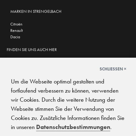
MARKEN IN STRENGELBACH
Citroën
Renault
Dacia
FINDEN SIE UNS AUCH HIER
SCHLIESSEN ×
Um die Webseite optimal gestalten und
GOOGLE BEWERTUNGEN
fortlaufend verbessern zu können, verwenden
★
★
★
★
★
★
★
★
★
★
4.7
wir Cookies. Durch die weitere Nutzung der
Webseite stimmen Sie der Verwendung von
AGB
|
Impressum
|
Datenschutz
|
Support
Cookies zu. Zusätzliche Informationen finden Sie
in unseren
Datenschutzbestimmungen
.
© 2026 Carplanet Galliker