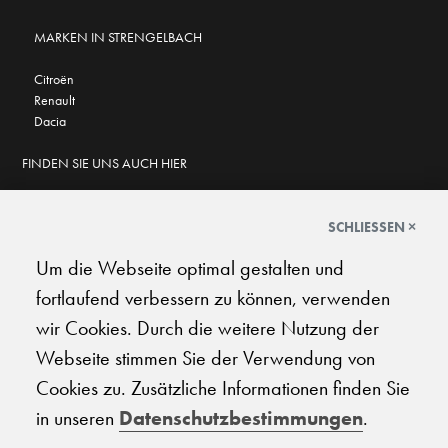
MARKEN IN STRENGELBACH
Citroën
Renault
Dacia
FINDEN SIE UNS AUCH HIER
SCHLIESSEN ×
Um die Webseite optimal gestalten und
GOOGLE BEWERTUNGEN
fortlaufend verbessern zu können, verwenden
★
★
★
★
★
★
★
★
★
★
4.7
wir Cookies. Durch die weitere Nutzung der
Webseite stimmen Sie der Verwendung von
AGB
|
Impressum
|
Datenschutz
|
Support
Cookies zu. Zusätzliche Informationen finden Sie
in unseren
Datenschutzbestimmungen
.
© 2026 Carplanet Galliker