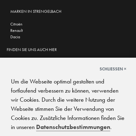
MARKEN IN STRENGELBACH
Citroën
Renault
Dacia
FINDEN SIE UNS AUCH HIER
SCHLIESSEN ×
Um die Webseite optimal gestalten und
GOOGLE BEWERTUNGEN
fortlaufend verbessern zu können, verwenden
★
★
★
★
★
★
★
★
★
★
4.7
wir Cookies. Durch die weitere Nutzung der
Webseite stimmen Sie der Verwendung von
AGB
|
Impressum
|
Datenschutz
|
Support
Cookies zu. Zusätzliche Informationen finden Sie
in unseren
Datenschutzbestimmungen
.
© 2026 Carplanet Galliker