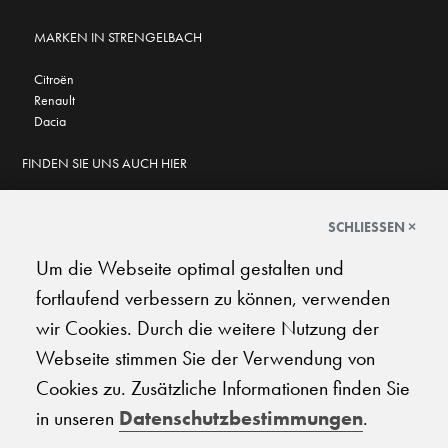
MARKEN IN STRENGELBACH
Citroën
Renault
Dacia
FINDEN SIE UNS AUCH HIER
SCHLIESSEN ×
Um die Webseite optimal gestalten und
GOOGLE BEWERTUNGEN
fortlaufend verbessern zu können, verwenden
★
★
★
★
★
★
★
★
★
★
4.7
wir Cookies. Durch die weitere Nutzung der
Webseite stimmen Sie der Verwendung von
AGB
|
Impressum
|
Datenschutz
|
Support
Cookies zu. Zusätzliche Informationen finden Sie
in unseren
Datenschutzbestimmungen
.
© 2026 Carplanet Galliker