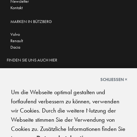
Newsletter
Kontakt
MARKEN IN BÜTZBERG
Volvo
Renault
Dacia
FINDEN SIE UNS AUCH HIER
SCHLIESSEN ×
Um die Webseite optimal gestalten und
GOOGLE BEWERTUNGEN
fortlaufend verbessern zu können, verwenden
★
★
★
★
★
★
★
★
★
★
4.7
wir Cookies. Durch die weitere Nutzung der
Webseite stimmen Sie der Verwendung von
AGB
|
Impressum
|
Datenschutz
|
Support
Cookies zu. Zusätzliche Informationen finden Sie