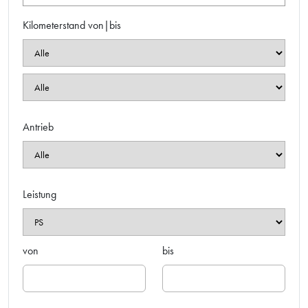
Kilometerstand von|bis
Antrieb
Leistung
von
bis