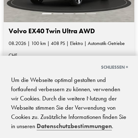
Volvo EX40 Twin Ultra AWD
08.2026 | 100 km | 408 PS | Elektro | Automatik-Getriebe
CHF
58'900.-
SCHLIESSEN ×
Um die Webseite optimal gestalten und
fortlaufend verbessern zu können, verwenden
wir Cookies. Durch die weitere Nutzung der
…
1
2
3
4
5
6
7
8
Webseite stimmen Sie der Verwendung von
Cookies zu. Zusätzliche Informationen finden Sie
in unseren
Datenschutzbestimmungen
.