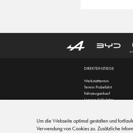
DIREKTEINSTIEGE
Werkstatttermin
Termin Probefahrt
Fahrzeugankauf
Leasing-Kalkulator
AGB
|
Impressum
|
Datensc
Um die Webseite optimal gestalten und fortlau
Verwendung von Cookies zu. Zusätzliche Inform
© 2026 Carplanet Galliker