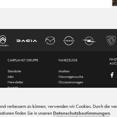
FIND
CARPLANET GRUPPE
FAHRZEUGE
AUCH
Standorte
Marken
Jobs
Neuwagensuche
Newsletter
Occasionswagen
Kontakt
hutz
|
Support
fend verbessern zu können, verwenden wir Cookies. Durch die we
ationen finden Sie in unseren
Datenschutzbestimmungen
.