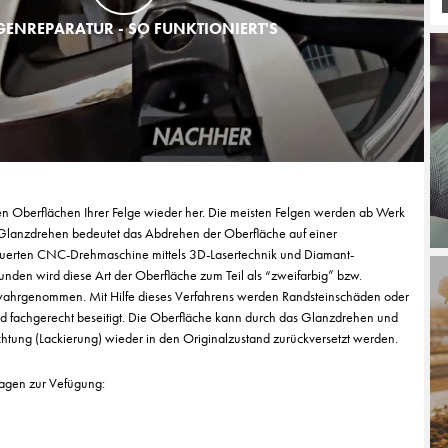
GENREPARATUR - SO FUNKTIONIERT'S
len Oberflächen Ihrer Felge wieder her. Die meisten Felgen werden ab Werk
 Glanzdrehen bedeutet das Abdrehen der Oberfläche auf einer
uerten CNC-Drehmaschine mittels 3D-Lasertechnik und Diamant-
unden wird diese Art der Oberfläche zum Teil als “zweifarbig” bzw.
 wahrgenommen. Mit Hilfe dieses Verfahrens werden Randsteinschäden oder
d fachgerecht beseitigt. Die Oberfläche kann durch das Glanzdrehen und
htung (Lackierung) wieder in den Originalzustand zurückversetzt werden.
ragen zur Vefügung: