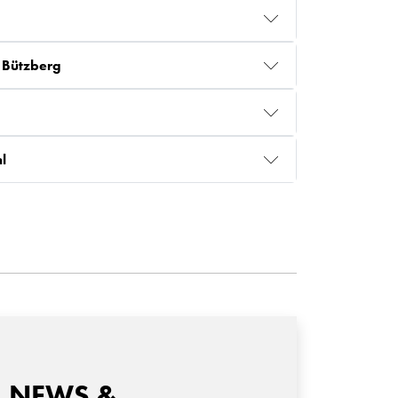
 Bützberg
l
NEWS &