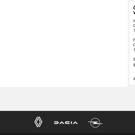
0
1
F
0
1
g
A