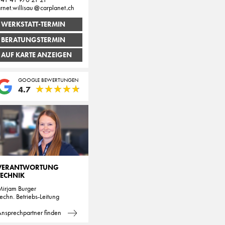
rnet.willisau
carplanet
ch
WERKSTATT-TERMIN
BERATUNGSTERMIN
AUF KARTE ANZEIGEN
GOOGLE BEWERTUNGEN
★
★
★
★
★
★
★
★
★
★
4.7
VERANTWORTUNG
TECHNIK
irjam Burger
echn. Betriebs-Leitung
nsprechpartner finden