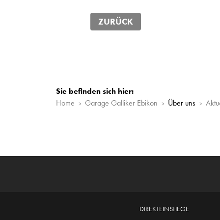
ZURÜCK
Sie befinden sich hier:
Home
Garage Galliker Ebikon
Über uns
Aktu
DIREKTEINSTIEGE