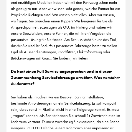
und unzähligen Modellen haben wir mit den Fahrzeug schon mehr
als genug zu tun. Aber wir wissen sehr genau, welche Partner für ein
Projekt die Richtigen sind. Wir wissen nicht alles. Aber wir wissen,
wo fragen. Sie brauchen einen Kipper? Wir fungieren für Sie als
Ansprechpartner, sozusagen als GU, im Hintergrund haben wir
unsere Spezialisten, unsere Partner, die mit Ihren Vorgaben die
passendste Lösung für Sie finden. Am Schluss steht für uns das Ziel,
das für Sie und Ihr Bedürfnis passendste Fahrzeuge bereit zu stellen.
Egal ob Aussendienstwagen, Stadtflitzer, Elektrofahrzeug oder
Brückenwagen mit Kran… Sie fordern, wir liefern!
Du hast einen Full Service angesprochen und in diesem
Zusammenhang Servicefahrzeuge erwähnt. Was verstehst
du darunter?
Sie haben als, machen wir ein Beispiel; Sanitärinstallateur,
bestimmte Anforderungen an ein Servicefahrzeug. Es soll kompakt
sein, da es sonst im Pikettfall nicht in eine Tiefgarage kommt. Es muss
„tragen“ können. Als Sanitär haben Sie schnell 1t Gewicht hinten im
Laderaum verstaut. Es muss zuverlässig funktionieren, da eine Panne
morgens um 03:00 Uhr bei einem Rohrbruch eher unpassend ist.