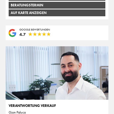
BERATUNGSTERMIN
AUF KARTE ANZEIGEN
GOOGLE BEWERTUNGEN
★
★
★
★
★
★
★
★
★
★
4.7
VERANTWORTUNG VERKAUF
Gjon Paluca