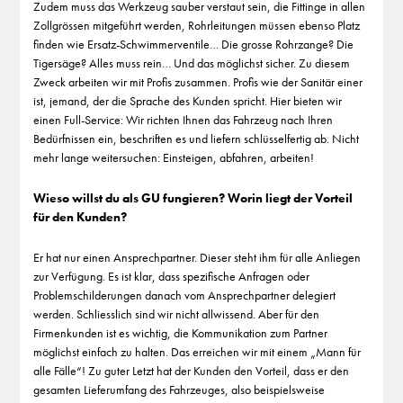
Zudem muss das Werkzeug sauber verstaut sein, die Fittinge in allen
Zollgrössen mitgeführt werden, Rohrleitungen müssen ebenso Platz
finden wie Ersatz-Schwimmerventile… Die grosse Rohrzange? Die
Tigersäge? Alles muss rein… Und das möglichst sicher. Zu diesem
Zweck arbeiten wir mit Profis zusammen. Profis wie der Sanitär einer
ist, jemand, der die Sprache des Kunden spricht. Hier bieten wir
einen Full-Service: Wir richten Ihnen das Fahrzeug nach Ihren
Bedürfnissen ein, beschriften es und liefern schlüsselfertig ab. Nicht
mehr lange weitersuchen: Einsteigen, abfahren, arbeiten!
Wieso willst du als GU fungieren? Worin liegt der Vorteil
für den Kunden?
Er hat nur einen Ansprechpartner. Dieser steht ihm für alle Anliegen
zur Verfügung. Es ist klar, dass spezifische Anfragen oder
Problemschilderungen danach vom Ansprechpartner delegiert
werden. Schliesslich sind wir nicht allwissend. Aber für den
Firmenkunden ist es wichtig, die Kommunikation zum Partner
möglichst einfach zu halten. Das erreichen wir mit einem „Mann für
alle Fälle“! Zu guter Letzt hat der Kunden den Vorteil, dass er den
gesamten Lieferumfang des Fahrzeuges, also beispielsweise