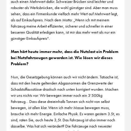
auch einen Mehrwert dafür. Schweizer Brücken sind leichter und
robuster als Werksbrücken, die wohl günstiger sind. Aber man muss
sehen, dass ein Firmenkunde vielfach mehr Wert auf Mehrwert legt,
als auf Einkaufspreis. Nach dem Motto: „Wenn ich mit meinem
Fahrzeug meine Arbeit effizienter, sicherer und schneller in einer
besseren Qualität erledigen kann, ist mir das mehr wert als nur ein
günstiger Einkaufspreis“.
Man hört heute immer mehr, dass die Nutzlast ein Problem
bei Nutzfahrzeugen geworden ist. Wie lösen wir dieses
Problem?
Nun, die Gesetzgebung können auch wir nicht ändern. Tatsache ist,
dass mit den heute geltenden Abgasnormen die Grenzwerte der
Schadstoffausstösse drastisch nach unten korrigiert wurden. Machen
wir uns nichts vor: Wir bewegen immer noch ein 3‘500kg
Fahrzeug… Dass diese dreieinhalb Tonnen sich nicht von selbst
bewegen, ist allen klar. Wenn ich mehr Masse bewegen muss,
brauche ich mehr Energie. Einfache Physik. Es waren gestern 3.5t, es
sind, raten Sie, auch heute 3,5t. Das Fahrzeug ist also immer noch
dasselbe. Was hat sich verändert? Die Fahrzeuge nach neuester