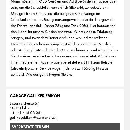
Norm müssen mit OBD Geräten und Ad-Blue Systemen ausgerüstet
sein, um die Schadstoffe, namentlich Stickoxid, zu reduzieren.
Massgeblichen Einfluss auf die ausgestossene Menge an
Schadstoffen hat das Bezugsmassengewicht, also das Leergewicht
des Fahrzeuges (Inkl. Fahrer 75kg und Tank 90%). Hier können wir
den Hebel für unsere Kunden ansetzen. Wir müssen in Erfahrung
bringen, und zwar detaillierter als früher, wo und mit welchen
Gewichten das Fahrzeug eingesetzt wird. Brauchen Sie Nutzlast
oder Anhängelast? Oder beides? Die Rechnung ist einfach: erhöhen
Sie das eine, reduziert sich das andere und umgekehrt. Wir können
Ihnen heute einen Kastenwagen bereitstellen, L1H1 zum Beispiel
(also ein typischer Servicewagen), der bis zu 1650 kg Nutzlast
aufweist. Wie das geht? Fragen Sie uns.
GARAGE GALLIKER EBIKON
Luzernerstrasse 57
6030 Ebikon
+41 41 448 08 08
galliker.ebikon
carplanet
ch
WERKSTATT-TERMIN