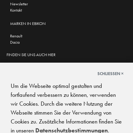
Newsletter
Kontakt
MARKEN IN EBIKON
Renault
Dacia
FINDEN SIE UNS AUCH HIER
SCHLIESSEN ×
Um die Webseite optimal gestalten und
GOOGLE BEWERTUNGEN
fortlaufend verbessern zu können, verwenden
★
★
★
★
★
★
★
★
★
★
4.7
wir Cookies. Durch die weitere Nutzung der
Webseite stimmen Sie der Verwendung von
AGB
|
Impressum
|
Datenschutz
|
Support
Cookies zu. Zusätzliche Informationen finden Sie
in unseren
Datenschutzbestimmungen
.