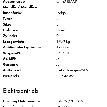
Aussenfarbe
ONYX BLACK
Metallic / Métallisé
Ja
Innenfarbe
Indigo
Türen
5
Sitze
5
3
Hubraum
0 cm
Zylinder
0
Leergewicht
1'972 kg
Anhängelast gebremst
1'600 kg
Wagen-Nr.
7534.01
Ab MFK
Ja
Garantie
Ja
Aufbauart
Geländewagen/SUV
Neupreis
CHF 45'890.-
Elektroantrieb
Leistung Elektromotor
428 PS / 315 KW
Energieverbrauch
kWh/100